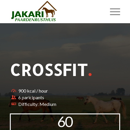
CROSSFIT
.
900 kcal / hour
6 paricipants
Difficulty: Medium
60