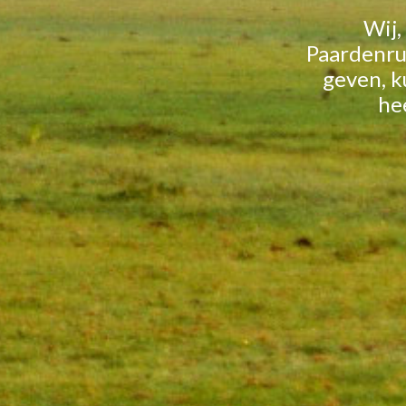
Wij,
Paardenrus
geven, k
hee