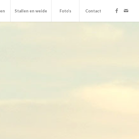
ven
Stallen en weide
Foto’s
Contact