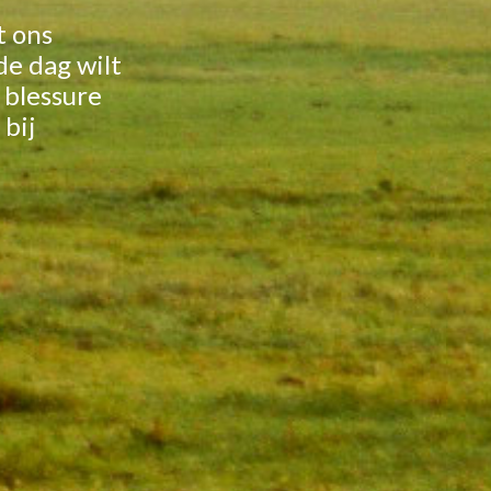
t ons
de dag wilt
 blessure
 bij