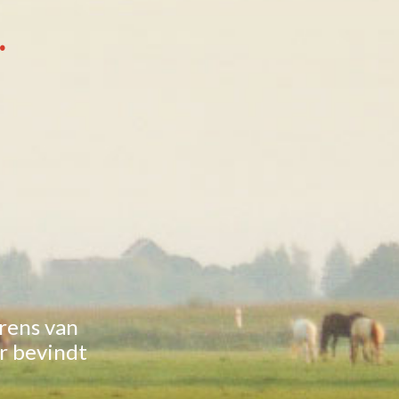
.
rens van
er bevindt